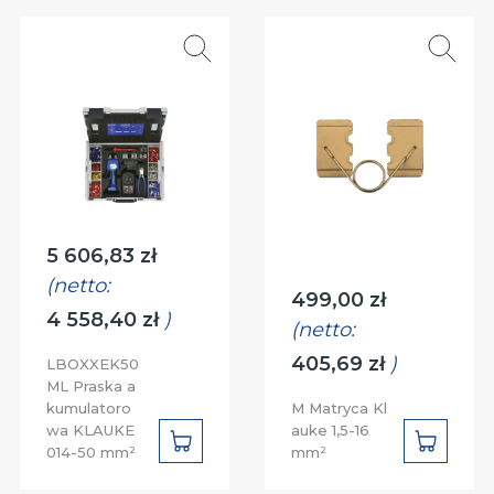
Cena:
5 606,83 zł
(netto:
Cena:
499,00 zł
4 558,40 zł
)
(netto:
405,69 zł
)
LBOXXEK50
ML Praska a
kumulatoro
M Matryca Kl
wa KLAUKE
auke 1,5-16
DO
DO
014-50 mm²
mm²
KOSZYKA
KOSZYK