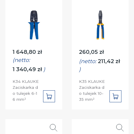
Cena:
Cena:
1 648,80 zł
260,05 zł
(netto:
(netto:
211,42 zł
1 340,49 zł
)
)
K34 KLAUKE
K35 KLAUKE
Zaciskarka d
Zaciskarka d
o tulejek 6-1
o tulejek 10-
DO
DO
6 mm²
35 mm²
KOSZYKA
KOSZYK