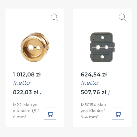
Cena:
Cena:
1 012,08 zł
624,54 zł
(netto:
(netto:
822,83 zł
)
507,76 zł
)
M22 Matryc
M50154 Matr
a Klauke 1,5-1
yca Klauke 1,
DO
DO
6 mm²
5-4 mm²
KOSZYKA
KOSZYK