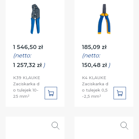
Cena:
Cena:
1 546,50 zł
185,09 zł
(netto:
(netto:
1 257,32 zł
)
150,48 zł
)
K39 KLAUKE
K4 KLAUKE
Zaciskarka d
Zaciskarka d
o tulejek 10-
o tulejek 0,5
DO
DO
25 mm²
-2,5 mm²
KOSZYKA
KOSZYK