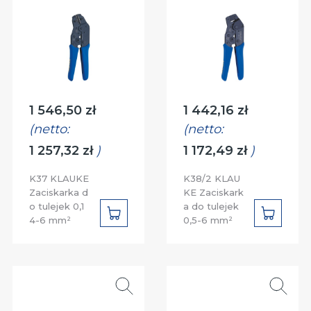
Cena:
Cena:
1 546,50 zł
1 442,16 zł
(netto:
(netto:
1 257,32 zł
)
1 172,49 zł
)
K37 KLAUKE
K38/2 KLAU
Zaciskarka d
KE Zaciskark
o tulejek 0,1
a do tulejek
DO
DO
4-6 mm²
0,5-6 mm²
KOSZYKA
KOSZYK