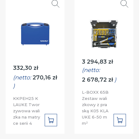
Cena:
3 294,83 zł
Cena:
332,30 zł
(netto:
(netto:
270,16 zł
2 678,72 zł
)
)
L-BOXX 65B
KKPEH25 K
Zestaw wali
LAUKE Twor
zkowy z pra
zywowa wali
ską K05 KLA
zka na matry
UKE 6-50 m
DO
DO
ce serii 4
m²
KOSZYKA
KOSZYK