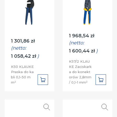
Cena:
1 968,54 zł
Cena:
1 301,86 zł
(netto:
(netto:
1 600,44 zł
)
1 058,42 zł
)
K57/2 KLAU
K50 KLAUKE
KE Zaciskark
Praska do ka
a do konekt
bli 0,1-50 m
orów 2,8mm
DO
DO
m²
/ 0,1-1 mm²
KOSZYKA
KOSZYK