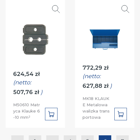
Cena:
772,29 zł
Cena:
624,54 zł
(netto:
(netto:
627,88 zł
)
507,76 zł
)
MK18 KLAUK
M50610 Matr
E Metalowa
yca Klauke 6
walizka trans
DO
DO
-10 mm²
portowa
KOSZYKA
KOSZYK