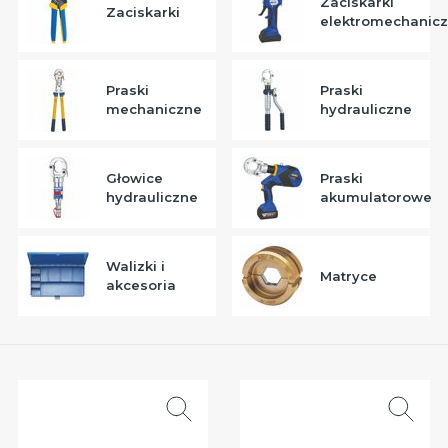
Zaciskarki
Zaciskarki
rsalne
elektromechanic
iń
py
Praski
Praski
dy
mechaniczne
hydrauliczne
iń
dzia
aniczne
Głowice
Praski
iń
hydrauliczne
akumulatorowe
owe
Walizki i
nia
Matryce
akcesoria