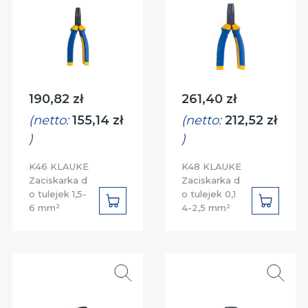
Cena:
Cena:
190,82 zł
261,40 zł
(netto:
155,14 zł
(netto:
212,52 zł
)
)
K46 KLAUKE
K48 KLAUKE
Zaciskarka d
Zaciskarka d
o tulejek 1,5-
o tulejek 0,1
DO
DO
6 mm²
4-2,5 mm²
KOSZYKA
KOSZYK