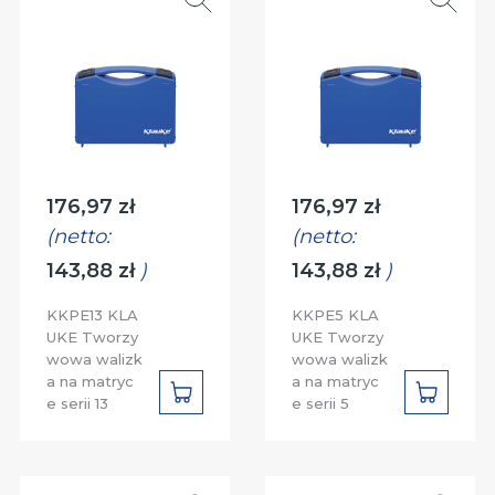
Cena:
Cena:
176,97 zł
176,97 zł
(netto:
(netto:
143,88 zł
)
143,88 zł
)
KKPE13 KLA
KKPE5 KLA
UKE Tworzy
UKE Tworzy
wowa walizk
wowa walizk
a na matryc
a na matryc
DO
DO
e serii 13
e serii 5
KOSZYKA
KOSZYK