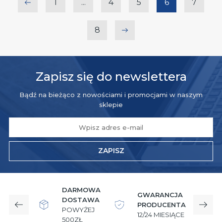
1
...
4
5
6
7
Przejdź do pierwszej strony
8
Przejdź do ostatniej strony
Zapisz się do newslettera
Bądź na bieżąco z nowościami i promocjami w naszym
sklepie
ZAPISZ
DARMOWA
GWARANCJA
DOSTAWA
PRODUCENTA
Poprzedni
Nast
POWYŻEJ
12/24 MIESIĄCE
W
500ZŁ