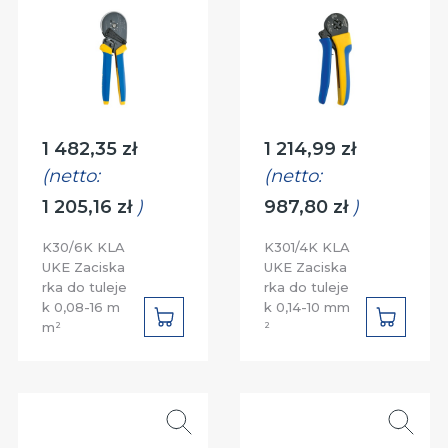
Cena:
Cena:
1 482,35 zł
1 214,99 zł
(netto:
(netto:
1 205,16 zł
)
987,80 zł
)
K30/6K KLA
K301/4K KLA
UKE Zaciska
UKE Zaciska
rka do tuleje
rka do tuleje
k 0,08-16 m
k 0,14-10 mm
DO
DO
m²
²
KOSZYKA
KOSZYK