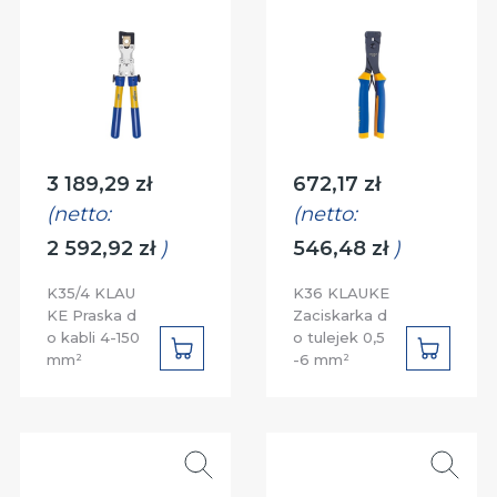
Cena:
Cena:
3 189,29 zł
672,17 zł
(netto:
(netto:
2 592,92 zł
)
546,48 zł
)
K35/4 KLAU
K36 KLAUKE
KE Praska d
Zaciskarka d
o kabli 4-150
o tulejek 0,5
DO
DO
mm²
-6 mm²
KOSZYKA
KOSZYK