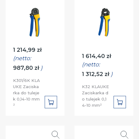
Cena:
1 214,99 zł
Cena:
1 614,40 zł
(netto:
(netto:
987,80 zł
)
1 312,52 zł
)
K301/6K KLA
UKE Zaciska
K32 KLAUKE
rka do tuleje
Zaciskarka d
k 0,14-10 mm
o tulejek 0,1
DO
DO
²
4-10 mm²
KOSZYKA
KOSZYK