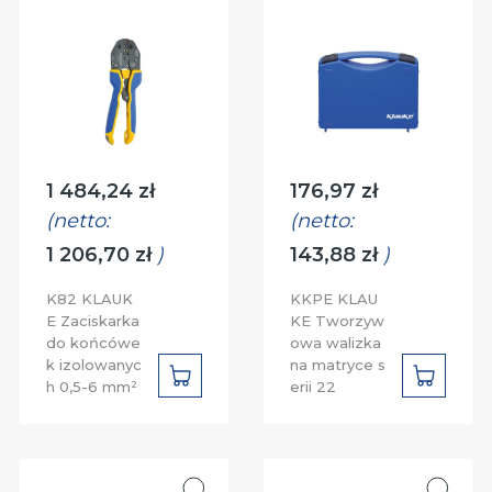
Cena:
Cena:
1 484,24 zł
176,97 zł
(netto:
(netto:
1 206,70 zł
)
143,88 zł
)
K82 KLAUK
KKPE KLAU
E Zaciskarka
KE Tworzyw
do końcówe
owa walizka
k izolowanyc
na matryce s
DO
DO
h 0,5-6 mm²
erii 22
KOSZYKA
KOSZYK