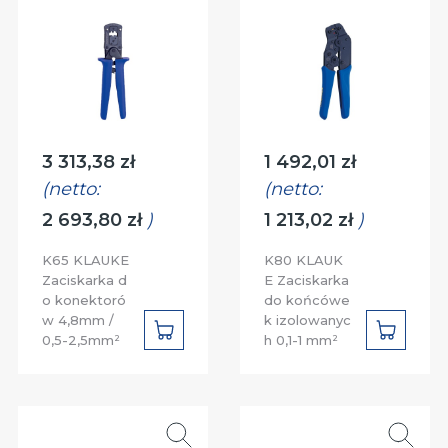
Cena:
Cena:
3 313,38 zł
1 492,01 zł
(netto:
(netto:
2 693,80 zł
)
1 213,02 zł
)
K65 KLAUKE
K80 KLAUK
Zaciskarka d
E Zaciskarka
o konektoró
do końcówe
w 4,8mm /
k izolowanyc
DO
DO
0,5-2,5mm²
h 0,1-1 mm²
KOSZYKA
KOSZYK