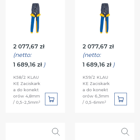
Cena:
Cena:
2 077,67 zł
2 077,67 zł
(netto:
(netto:
1 689,16 zł
)
1 689,16 zł
)
K58/2 KLAU
K59/2 KLAU
KE Zaciskark
KE Zaciskark
a do konekt
a do konekt
orów 4,8mm
orów 6,3mm
DO
DO
/ 0,5-2,5mm²
/ 0,5-6mm²
KOSZYKA
KOSZYK