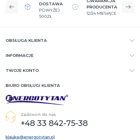
GWARANCJA
DOSTAWA
PRODUCENTA
Poprzedni
Nast
POWYŻEJ
12/24 MIESIĄCE
W
500ZŁ
OBSŁUGA KLIENTA
INFORMACJE
TWOJE KONTO
BIURO OBSŁUGI KLIENTA
Zadzwoń do nas
+48 33 842-75-38
klauke@energotytan.pl