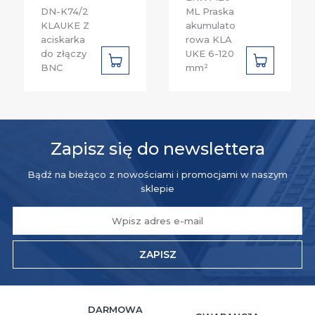
DN-K74/2
ML Praska
KLAUKE Z
akumulato
aciskarka
rowa KLA
do złączy
UKE 6-120
DO
DO
BNC
mm²
KOSZYKA
KOSZYKA
Zapisz się do newslettera
Bądź na bieżąco z nowościami i promocjami w naszym
sklepie
ZAPISZ
DARMOWA