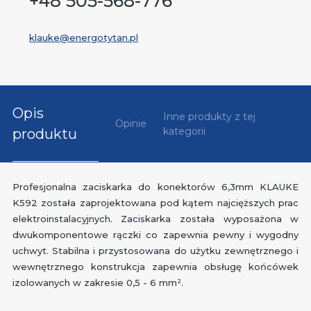
+48 505-568-776
klauke@energotytan.pl
Opis
Inne produkty z tej
Opinie
kategorii
produktu
Profesjonalna zaciskarka do konektorów 6,3mm KLAUKE
K592 została zaprojektowana pod kątem najcięższych prac
elektroinstalacyjnych. Zaciskarka została wyposażona w
dwukomponentowe rączki co zapewnia pewny i wygodny
uchwyt. Stabilna i przystosowana do użytku zewnętrznego i
wewnętrznego konstrukcja zapewnia obsługę końcówek
izolowanych w zakresie 0,5 - 6 mm².