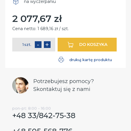
na wyczerpaniu
Dostępność
2 077,67 zł
Cena:
Cena netto:
1 689,16 zł / szt.
-
+
DO KOSZYKA
szt.
ilość
drukuj kartę produktu
Potrzebujesz pomocy?
Skontaktuj się z nami
pon-pt: 8:00 - 16:00
+48 33/842-75-38