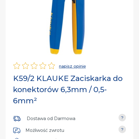
rsalne
iń
py
dy
iń
dzia
aniczne
iń
owe
napisz opinię
Ocena
K59/2 KLAUKE Zaciskarka do
nia
konektorów 6,3mm / 0,5-
6mm²
Dostawa od
Darmowa
Możliwość zwrotu