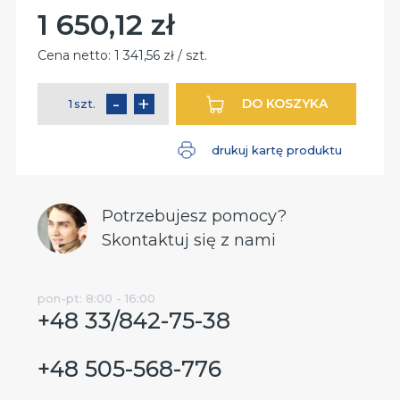
1 650,12 zł
Cena:
Cena netto:
1 341,56 zł / szt.
-
+
DO KOSZYKA
szt.
ilość
drukuj kartę produktu
Potrzebujesz pomocy?
Skontaktuj się z nami
pon-pt: 8:00 - 16:00
+48 33/842-75-38
+48 505-568-776