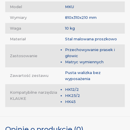
Model
MKU
Wymiary
810x310x210 mm
Waga
10 kg
Materiał
Stal malowana proszkowo
Przechowywanie prasek i
Zastosowanie
głowic
Matryc wymiennych
Pusta walizka bez
Zawartość zestawu
wyposażenia
HK12/2
Kompatybilne narzędzia
HK25/2
KLAUKE
HK45
Opinie o produkcie (0)