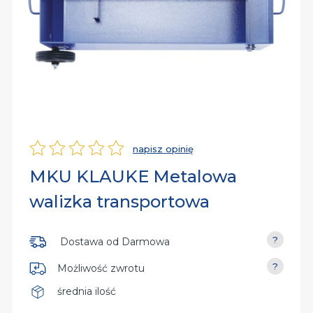
rsalne
iń
py
dy
iń
dzia
aniczne
iń
owe
napisz opinię
Ocena
MKU KLAUKE Metalowa
nia
walizka transportowa
Dostawa od
Darmowa
Możliwość zwrotu
średnia ilość
Dostępność