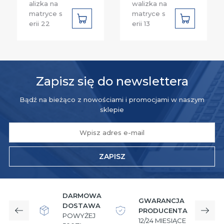
alizka na
walizka na
matryce s
matryce s
DO
DO
erii 22
erii 13
KOSZYKA
KOSZYKA
Zapisz się do newslettera
Bądź na bieżąco z nowościami i promocjami w naszym
sklepie
ZAPISZ
DARMOWA
GWARANCJA
DOSTAWA
PRODUCENTA
Poprzedni
Nast
POWYŻEJ
12/24 MIESIĄCE
W