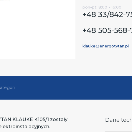
pon-pt: 8:00 - 16:00
+48 33/842-7
+48 505-568-
klauke@energotytan.pl
ategorii
TAN KLAUKE K105/1 zostały
Dane tec
lektroinstalacyjnych.