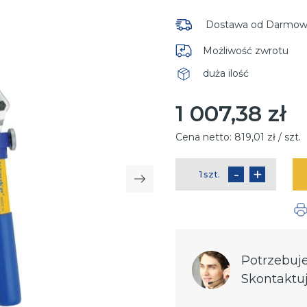
Dostawa od
Darmow
Możliwość zwrotu
duża ilość
Dostępność
1 007,38 zł
Cena:
Cena netto:
819,01 zł / szt.
-
+
szt.
ilość
Następny
Potrzebuj
Skontaktuj