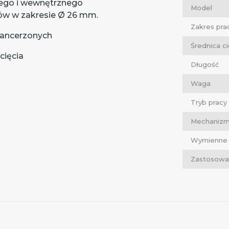
nego i wewnętrznego
Model
dów w zakresie Ø 26 mm.
Zakres pra
opancerzonych
Średnica ci
cięcia
Długość
Waga
Tryb pracy
Mechaniz
Wymienne 
Zastosowa