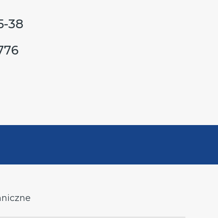
5-38
776
hniczne