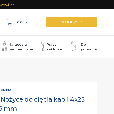
rawdź >>
Zam
DO KASY
0,00 zł
Narzędzia
Prace
Do
mechaniczne
kablowe
pobrania
m
 opinię
Nożyce do cięcia kabli 4x25
26 mm