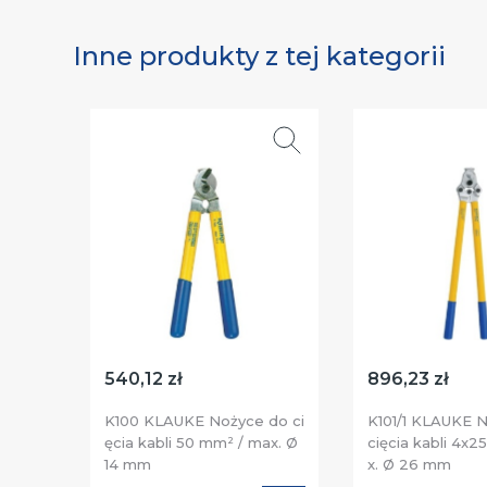
Inne produkty z tej kategorii
540,12 zł
896,23 zł
K100 KLAUKE Nożyce do ci
K101/1 KLAUKE 
ęcia kabli 50 mm² / max. Ø
cięcia kabli 4x
14 mm
x. Ø 26 mm