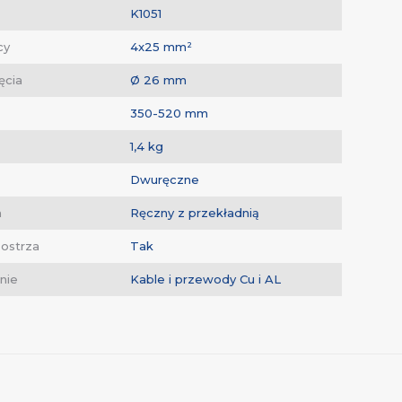
K1051
cy
4x25 mm²
ęcia
Ø 26 mm
350-520 mm
1,4 kg
Dwuręczne
m
Ręczny z przekładnią
ostrza
Tak
nie
Kable i przewody Cu i AL