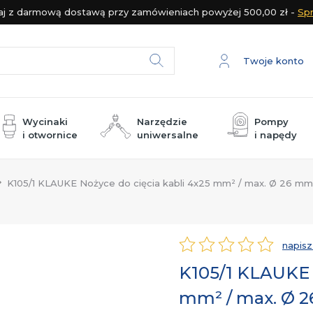
j z darmową dostawą przy zamówieniach powyżej 500,00 zł -
Sp
Twoje konto
Szukaj
Wycinaki
Narzędzie
Pompy
i otwornice
uniwersalne
i napędy
luetooth
Wycinaki / stemple i matryce
Wycinaki mechaniczne do otworów
Wycinaki hydrauliczne do otworów
Wycinaki akumulatorowe do otworów
K105/1 KLAUKE Nożyce do cięcia kabli 4x25 mm² / max. Ø 26 m
napisz
Ocena
K105/1 KLAUKE 
mm² / max. Ø 