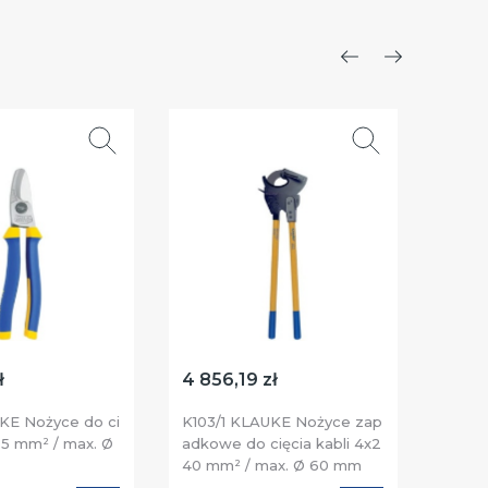
Poprzedni
Następ
ł
4 856,19 zł
5 552
KE Nożyce do ci
K103/1 KLAUKE Nożyce zap
K104/
 95 mm² / max. Ø
adkowe do cięcia kabli 4x2
padko
40 mm² / max. Ø 60 mm
400 