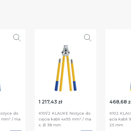
1 217,43 zł
468,68 z
Nożyce do
K101/2 KLAUKE Nożyce do
K102 KLAU
25 mm² / ma
cięcia kabli 4x95 mm² / ma
ęcia kabli
x. Ø 38 mm
25 mm