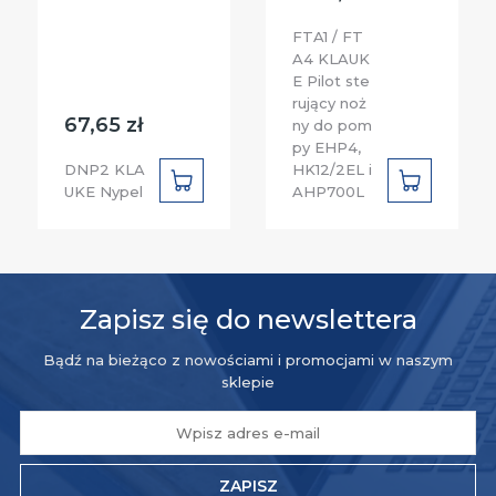
FTA1 / FT
A4 KLAUK
E Pilot ste
rujący noż
67,65 zł
ny do pom
py EHP4,
DNP2 KLA
HK12/2EL i
DO
DO
UKE Nypel
AHP700L
KOSZYKA
KOSZYKA
Zapisz się do newslettera
Bądź na bieżąco z nowościami i promocjami w naszym
sklepie
ZAPISZ