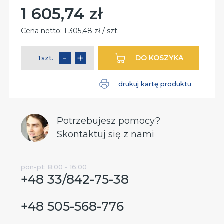
1 605,74 zł
Cena:
Cena netto:
1 305,48 zł / szt.
-
+
DO KOSZYKA
szt.
ilość
drukuj kartę produktu
Potrzebujesz pomocy?
Skontaktuj się z nami
pon-pt: 8:00 - 16:00
+48 33/842-75-38
+48 505-568-776