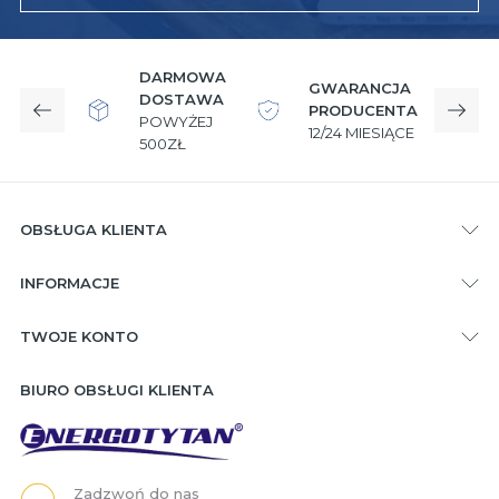
DARMOWA
GWARANCJA
DOSTAWA
PRODUCENTA
Poprzedni
Nast
POWYŻEJ
12/24 MIESIĄCE
W
500ZŁ
OBSŁUGA KLIENTA
INFORMACJE
TWOJE KONTO
BIURO OBSŁUGI KLIENTA
Zadzwoń do nas