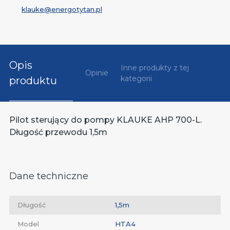
klauke@energotytan.pl
Opis
Inne produkty z tej
Opinie
kategorii
produktu
Pilot sterujący do pompy KLAUKE AHP 700-L.
Długość przewodu 1,5m
Dane techniczne
Długość
1,5m
Model
HTA4