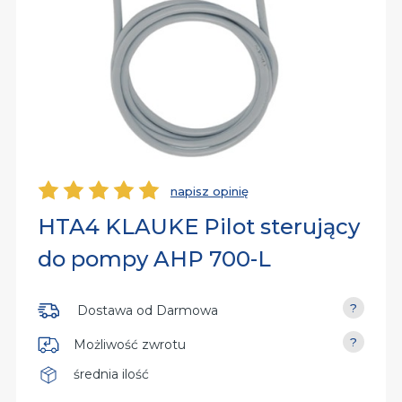
rsalne
iń
py
dy
iń
dzia
aniczne
iń
owe
napisz opinię
Ocena
HTA4 KLAUKE Pilot sterujący
nia
do pompy AHP 700-L
Dostawa od
Darmowa
Możliwość zwrotu
średnia ilość
Dostępność