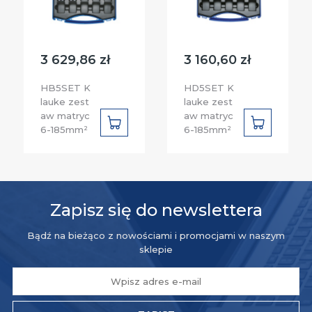
3 629,86 zł
3 160,60 zł
HB5SET K
HD5SET K
lauke zest
lauke zest
aw matryc
aw matryc
DO
DO
6-185mm²
6-185mm²
KOSZYKA
KOSZYKA
Zapisz się do newslettera
Bądź na bieżąco z nowościami i promocjami w naszym
sklepie