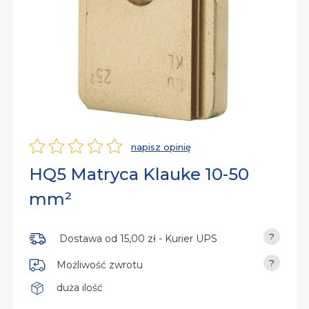
rsalne
iń
py
dy
iń
dzia
aniczne
iń
owe
napisz opinię
Ocena
HQ5 Matryca Klauke 10-50
nia
mm²
Dostawa od
15,00 zł
- Kurier UPS
Możliwość zwrotu
duża ilość
Dostępność