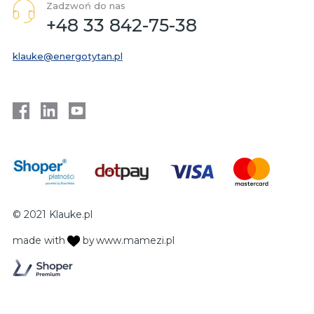
Zadzwoń do nas
+48 33 842-75-38
klauke@energotytan.pl
© 2021 Klauke.pl
made with
by
www.mamezi.pl