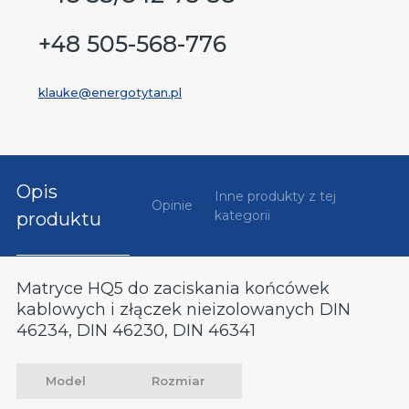
+48 505-568-776
klauke@energotytan.pl
Opis
Inne produkty z tej
Opinie
kategorii
produktu
Matryce HQ5 do zaciskania końcówek
kablowych i złączek nieizolowanych DIN
46234, DIN 46230, DIN 46341
Model
Rozmiar