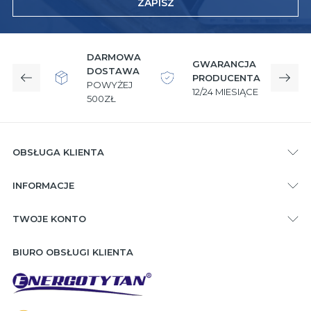
ZAPISZ
DARMOWA
GWARANCJA
DOSTAWA
PRODUCENTA
Poprzedni
Nast
POWYŻEJ
12/24 MIESIĄCE
W
500ZŁ
OBSŁUGA KLIENTA
INFORMACJE
TWOJE KONTO
BIURO OBSŁUGI KLIENTA