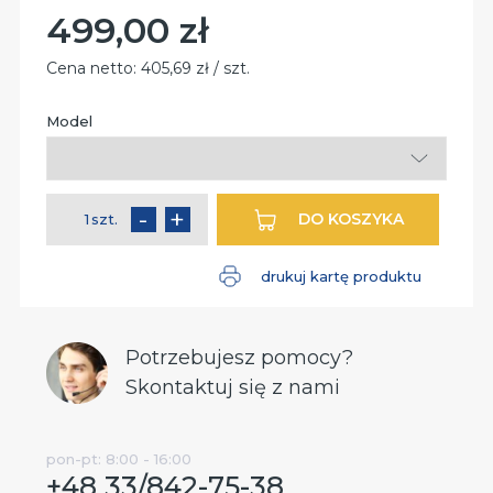
499,00 zł
Cena:
Cena netto:
405,69 zł / szt.
Model
Pole
wymagane
-
+
DO KOSZYKA
szt.
ilość
drukuj kartę produktu
Potrzebujesz pomocy?
Skontaktuj się z nami
pon-pt: 8:00 - 16:00
+48 33/842-75-38