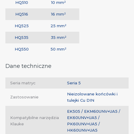
HQ510
10 mm²
HQ516
16 mm²
HQ525
25 mm²
HQ535
35 mm²
HQ550
50 mm²
Dane techniczne
Seria matryc
Seria 5
Nieizolowane końcówki i
Zastosowanie
tulejki Cu DIN
EK505 / EKM60UNV+UA5 /
Kompatybilne narzędzia
EK60UNV+UA5 /
Klauke
PK60UNV+UA5 /
HK60UNV+UA5