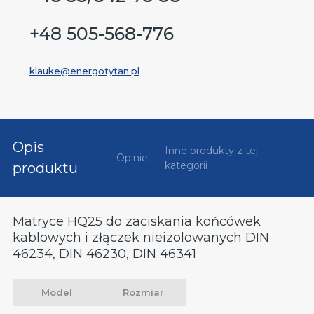
+48 505-568-776
klauke@energotytan.pl
Opis
Inne produkty z tej
Opinie
kategorii
produktu
Matryce HQ25 do zaciskania końcówek
kablowych i złączek nieizolowanych DIN
46234, DIN 46230, DIN 46341
Model
Rozmiar