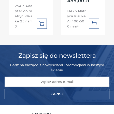
499,00 zł
25A13 Ada
pter do m
HA25 Matr
atryc Klau
yca Klauke
ke 25 na 1
Al 400-50
DO
DO
3
0 mm²
KOSZYKA
KOSZYKA
Zapisz się do newslettera
Bądź na bieżąco z nowościami i promocjami w naszym
sklepie
ZAPISZ
DARMOWA