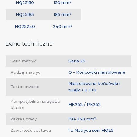
HQ25150
150 mm²
HQ25185
185 mm²
HQ25240
240 mm²
Dane techniczne
Seria matryc
Seria 25
Rodzaj matryc
Q - Końcówki nieizolowane
Nieizolowane końcówki i
Zastosowanie
tulejki Cu DIN
Kompatybilne narzędzia
HK252 / PK252
Klauke
Zakres pracy
150-240 mm²
Zawartość zestawu
1 x Matryca serii HQ25