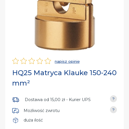
rsalne
iń
py
dy
iń
dzia
aniczne
iń
owe
napisz opinię
Ocena
HQ25 Matryca Klauke 150-240
nia
mm²
Dostawa od
15,00 zł
- Kurier UPS
Możliwość zwrotu
duża ilość
Dostępność