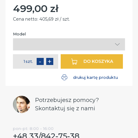
499,00 zł
Cena:
Cena netto:
405,69 zł / szt.
Model
Pole
wymagane
-
+
DO KOSZYKA
szt.
ilość
drukuj kartę produktu
Potrzebujesz pomocy?
Skontaktuj się z nami
pon-pt: 8:00 - 16:00
+48 33/842-75-38