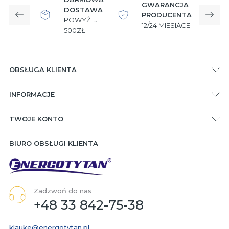
GWARANCJA
DOSTAWA
PRODUCENTA
Poprzedni
Nast
POWYŻEJ
12/24 MIESIĄCE
W
500ZŁ
OBSŁUGA KLIENTA
INFORMACJE
TWOJE KONTO
BIURO OBSŁUGI KLIENTA
Zadzwoń do nas
+48 33 842-75-38
klauke@energotytan.pl