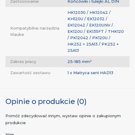
Zastosowanie
Końcówki i tulejki AL DIN
HK12030 / HK12042 /
KH120U / EK12032 /
EK12042 / EK120UNV /
Kompatybilne narzędzia
EK120U / EK135FT / THK120
Klauke
/ PK12042 / PK120U /
HK252 + 25A13 / PK252 +
25A13
Zakres pracy
25-185 mm²
Zawartość zestawu
1 x Matryca serii HAD13
Opinie o produkcie (0)
Pomóż zdecydować innym, wystaw opinie o zakupionym
produkcie
Imię