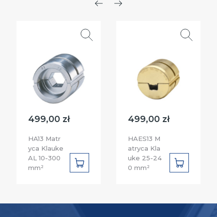
Poprzedni
Następny
499,00 zł
499,00 zł
HA13 Matr
HAES13 M
yca Klauke
atryca Kla
AL 10-300
uke 25-24
DO
DO
mm²
0 mm²
KOSZYKA
KOSZYKA