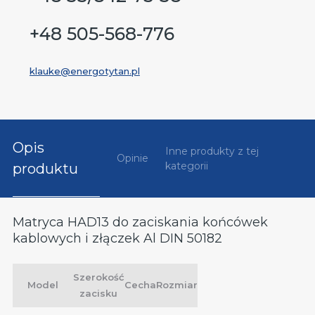
+48 505-568-776
klauke@energotytan.pl
Opis
Inne produkty z tej
Opinie
kategorii
produktu
Matryca HAD13 do zaciskania końcówek
kablowych i złączek Al DIN 50182
Szerokość
Model
Cecha
Rozmiar
zacisku