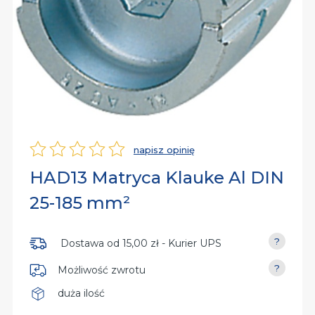
rsalne
iń
py
dy
iń
dzia
aniczne
iń
owe
napisz opinię
Ocena
HAD13 Matryca Klauke Al DIN
nia
25-185 mm²
Dostawa od
15,00 zł
- Kurier UPS
Możliwość zwrotu
duża ilość
Dostępność