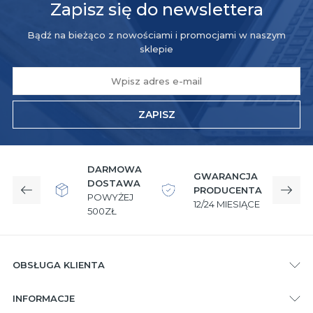
Zapisz się do newslettera
Bądź na bieżąco z nowościami i promocjami w naszym
sklepie
ZAPISZ
DARMOWA
GWARANCJA
DOSTAWA
PRODUCENTA
Poprzedni
Nast
POWYŻEJ
12/24 MIESIĄCE
W
500ZŁ
OBSŁUGA KLIENTA
INFORMACJE