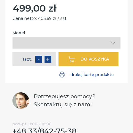
499,00 zł
Cena:
Cena netto:
405,69 zł / szt.
Model
Pole
wymagane
-
+
DO KOSZYKA
szt.
ilość
drukuj kartę produktu
Potrzebujesz pomocy?
Skontaktuj się z nami
pon-pt: 8:00 - 16:00
+48 33/842-75-38