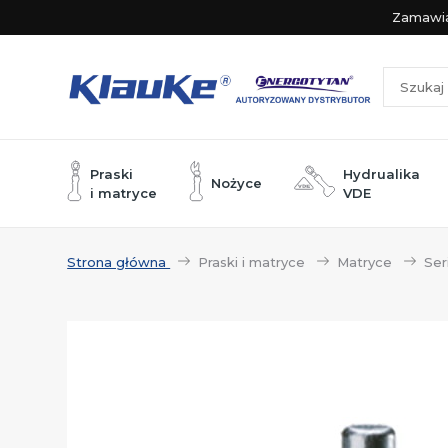
Zamawia
Praski
Hydrualika
Nożyce
i matryce
VDE
Zaciskarki elektromechaniczne
Nożyce do bezpiecznego cięcia kabli
Nożyce do bezpiecznego cięcia kabli
Nożyce akumulatorowe ze sterowaniem B
Jesteś
w:
Strona główna
Praski i matryce
Matryce
Ser