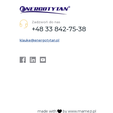
Zadzwoń do nas
+48 33 842-75-38
klauke@energotytan.pl
made with
by
www.mamezi.pl