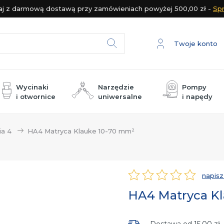
j z darmową dostawą przy zamówieniach powyżej 500,00 zł -
Sp
Twoje konto
Szukaj
Wycinaki
Narzędzie
Pompy
i otwornice
uniwersalne
i napędy
luetooth
Wycinaki / stemple i matryce
Wycinaki mechaniczne do otworów
Wycinaki hydrauliczne do otworów
Wycinaki akumulatorowe do otworów
ia 4
HA4 Matryca Klauke 10-70 mm²
napisz
Ocena
HA4 Matryca K
Dostawa od
15,00 zł