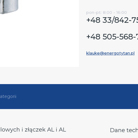
pon-pt: 8:00 - 16:00
+48 33/842-7
+48 505-568-
klauke@energotytan.pl
ategorii
owych i złączek AL i AL
Dane tec