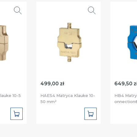
499,00 zł
649,50 z
lauke 10-5
HAES4 Matryca Klauke 10-
HB4 Matryc
50 mm²
onnection
DO
DO
KOSZYKA
KOSZYKA