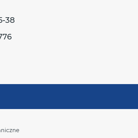
5-38
776
hniczne