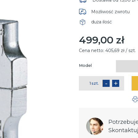
Możliwość zwrotu
duża ilość
Dostępność
499,00 zł
Cena:
Cena netto:
405,69 zł / szt.
Model
Pole
wymagane
-
+
szt.
ilość
Potrzebuj
Skontaktuj