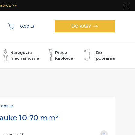
rawdź >>
Zam
DO KASY
0,00 zł
Narzędzia
Prace
Do
mechaniczne
kablowe
pobrania
 opinię
lauke 10-70 mm²
- Kurier UPS