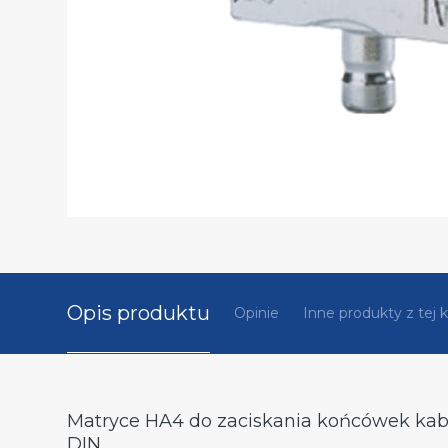
Opis produktu
Opinie
Inne produkty z tej k
Matryce HA4 do zaciskania końcówek kabl
DIN