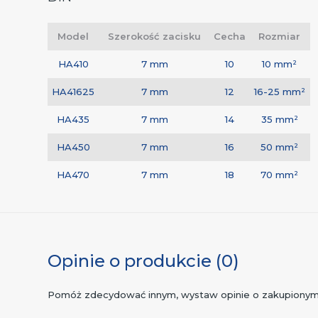
Model
Szerokość zacisku
Cecha
Rozmiar
HA410
7 mm
10
10 mm²
HA41625
7 mm
12
16-25 mm²
HA435
7 mm
14
35 mm²
HA450
7 mm
16
50 mm²
HA470
7 mm
18
70 mm²
Opinie o produkcie (0)
Pomóż zdecydować innym, wystaw opinie o zakupionym