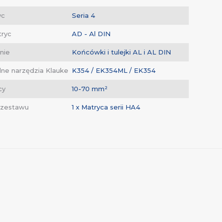
yc
Seria 4
tryc
AD - Al DIN
nie
Końcówki i tulejki AL i AL DIN
ne narzędzia Klauke
K354 / EK354ML / EK354
cy
10-70 mm²
 zestawu
1 x Matryca serii HA4