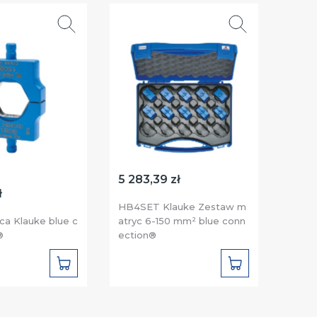
5 283,39 zł
ł
499,
HB4SET Klauke Zestaw m
a Klauke blue c
atryc 6-150 mm² blue conn
HC4/
®
ection®
4-35
DO
DO
KOSZYKA
KOSZYKA